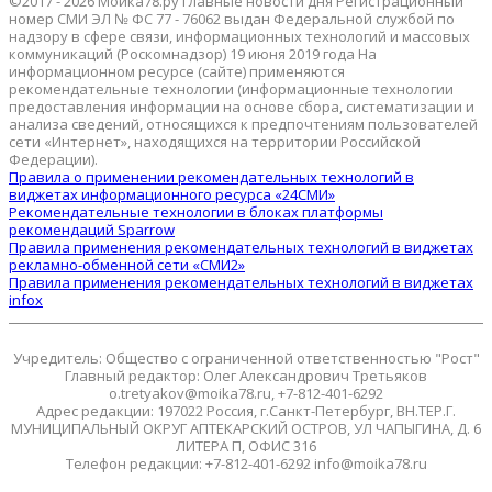
©2017 - 2026 Мойка78.ру Главные новости дня Регистрационный
номер СМИ ЭЛ № ФС 77 - 76062 выдан Федеральной службой по
надзору в сфере связи, информационных технологий и массовых
коммуникаций (Роскомнадзор) 19 июня 2019 года На
информационном ресурсе (сайте) применяются
рекомендательные технологии (информационные технологии
предоставления информации на основе сбора, систематизации и
анализа сведений, относящихся к предпочтениям пользователей
сети «Интернет», находящихся на территории Российской
Федерации).
Правила о применении рекомендательных технологий в
виджетах информационного ресурса «24СМИ»
Рекомендательные технологии в блоках платформы
рекомендаций Sparrow
Правила применения рекомендательных технологий в виджетах
рекламно-обменной сети «СМИ2»
Правила применения рекомендательных технологий в виджетах
infox
Учредитель: Общество с ограниченной ответственностью "Рост"
Главный редактор: Олег Александрович Третьяков
o.tretyakov@moika78.ru, +7-812-401-6292
Адрес редакции: 197022 Россия, г.Санкт-Петербург, ВН.ТЕР.Г.
МУНИЦИПАЛЬНЫЙ ОКРУГ АПТЕКАРСКИЙ ОСТРОВ, УЛ ЧАПЫГИНА, Д. 6
ЛИТЕРА П, ОФИС 316
Телефон редакции: +7-812-401-6292 info@moika78.ru