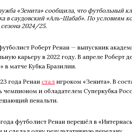
ужба «Зенита» сообщила, что футбольный кл
а в саудовский «Аль-Шабаб». По условиям кон
 сезона 2024/25.
футболист Роберт Ренан — выпускник академ
ную карьеру в 2022 году. В апреле Роберт 
 в матче Кубка Бразилии.
023 года Ренан
стал
игроком «Зенита». В сост
ть чемпионом и обладателем Суперкубка Росс
решающий пенальти.
4 года футболист Ренан перешёл в «Интернас
ч и сделал одну результативную передачу.