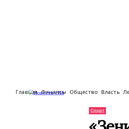
Главная
Финансы
Общество
Власть
Л
Спорт
«Зени