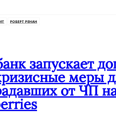
ssniki
ИТ
РОБЕРТ РЕНАН
банк запускает д
кризисные меры д
адавших от ЧП на
erries