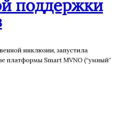
ой поддержки
в
венной инклюзии, запустила
зе платформы Smart MVNO (“умный”