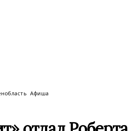
енобласть
Афиша
т» отдал Роберта