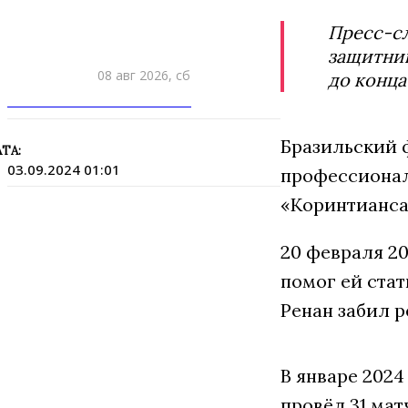
Пресс-сл
защитник
08 авг 2026, сб
до конца
ПРИШЛИТЕ НОВОСТЬ
Бразильский 
ТА:
03.09.2024 01:01
профессиональ
«Коринтианса»
20 февраля 2
помог ей ста
Ренан забил 
В январе 202
провёл 31 мат