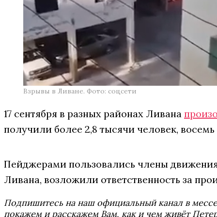
Взрывы в Ливане. Фото: соцсети
17 сентября в разных районах Ливана
произ
получили более 2,8 тысячи человек, восемь 
Пейджерами пользовались члены движения «
Ливана, возложили ответственность за про
Подпишитесь на наш официальный канал в мес
покажем и расскажем Вам, как и чем живёт Петер