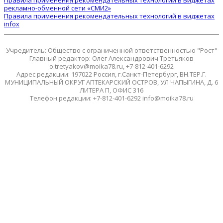
Правила применения рекомендательных технологий в виджетах
рекламно-обменной сети «СМИ2»
Правила применения рекомендательных технологий в виджетах
infox
Учредитель: Общество с ограниченной ответственностью "Рост"
Главный редактор: Олег Александрович Третьяков
o.tretyakov@moika78.ru, +7-812-401-6292
Адрес редакции: 197022 Россия, г.Санкт-Петербург, ВН.ТЕР.Г.
МУНИЦИПАЛЬНЫЙ ОКРУГ АПТЕКАРСКИЙ ОСТРОВ, УЛ ЧАПЫГИНА, Д. 6
ЛИТЕРА П, ОФИС 316
Телефон редакции: +7-812-401-6292 info@moika78.ru