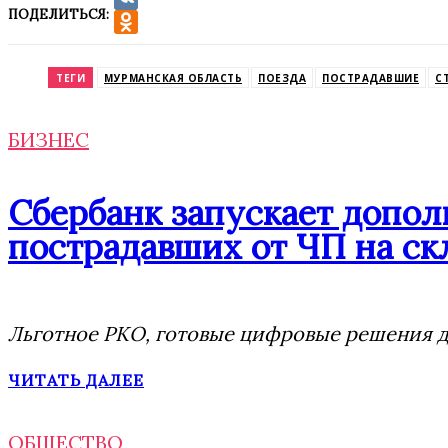
ПОДЕЛИТЬСЯ:
VK
Odnoklassniki
ТЕГИ
МУРМАНСКАЯ ОБЛАСТЬ
ПОЕЗДА
ПОСТРАДАВШИЕ
С
БИЗНЕС
Сбербанк запускает допо
пострадавших от ЧП на скл
Льготное РКО, готовые цифровые решения дл
ЧИТАТЬ ДАЛЕЕ
ОБЩЕСТВО