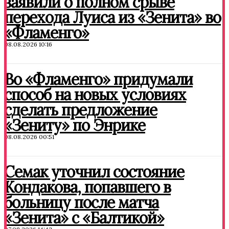
заявили о полном срыве
перехода Луиса из «Зенита» во
«Фламенго»
08.08.2026 10:16
Во «Фламенго» придумали
способ на новых условиях
сделать предложение
«Зениту» по Энрике
08.08.2026 00:51
Семак уточнил состояние
Кондакова, попавшего в
больницу после матча
«Зенита» с «Балтикой»