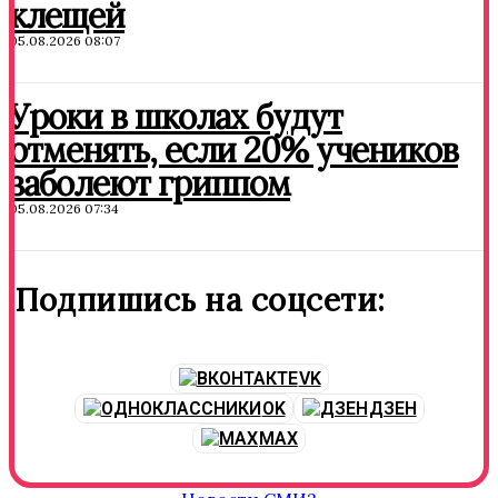
клещей
05.08.2026 08:07
Уроки в школах будут
отменять, если 20% учеников
заболеют гриппом
05.08.2026 07:34
Подпишись на соцсети:
VK
OK
ДЗЕН
MAX