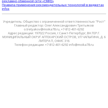
рекламно-обменной сети «СМИ2»
Правила применения рекомендательных технологий в виджетах
infox
Учредитель: Общество с ограниченной ответственностью "Рост"
Главный редактор: Олег Александрович Третьяков
o.tretyakov@moika78.ru, +7-812-401-6292
Адрес редакции: 197022 Россия, г.Санкт-Петербург, ВН.ТЕР.Г.
МУНИЦИПАЛЬНЫЙ ОКРУГ АПТЕКАРСКИЙ ОСТРОВ, УЛ ЧАПЫГИНА, Д. 6
ЛИТЕРА П, ОФИС 316
Телефон редакции: +7-812-401-6292 info@moika78.ru