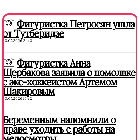
Фигуристка Петросян ушла
от Тутберидзе
20.07.2026 21:40
Фигуристка Анна
Щербакова заявила о помолвке
с экс-хоккеистом Артемом
Шакировым
20.07.2026 13:42
Беременным напомнили о
праве уходить с работы на
медосмотры