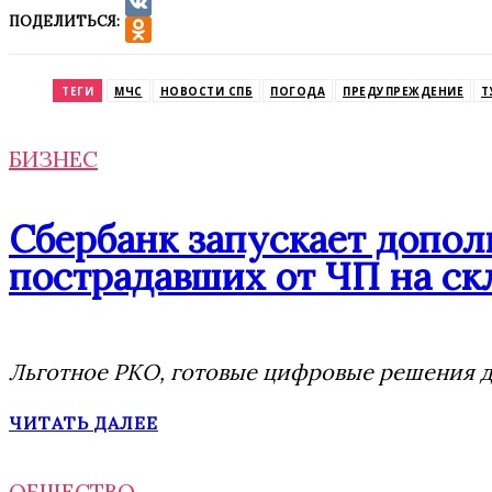
ПОДЕЛИТЬСЯ:
VK
Odnoklassniki
ТЕГИ
МЧС
НОВОСТИ СПБ
ПОГОДА
ПРЕДУПРЕЖДЕНИЕ
Т
БИЗНЕС
Сбербанк запускает допо
пострадавших от ЧП на скл
Льготное РКО, готовые цифровые решения дл
ЧИТАТЬ ДАЛЕЕ
ОБЩЕСТВО