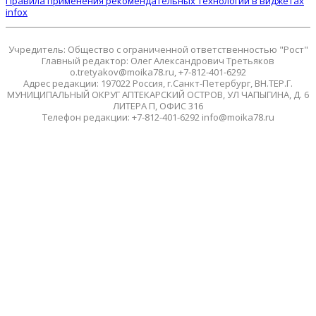
Правила применения рекомендательных технологий в виджетах
infox
Учредитель: Общество с ограниченной ответственностью "Рост"
Главный редактор: Олег Александрович Третьяков
o.tretyakov@moika78.ru, +7-812-401-6292
Адрес редакции: 197022 Россия, г.Санкт-Петербург, ВН.ТЕР.Г.
МУНИЦИПАЛЬНЫЙ ОКРУГ АПТЕКАРСКИЙ ОСТРОВ, УЛ ЧАПЫГИНА, Д. 6
ЛИТЕРА П, ОФИС 316
Телефон редакции: +7-812-401-6292 info@moika78.ru