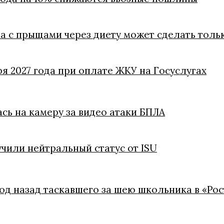
ба с прыщами через диету может сделать толь
ря 2027 года при оплате ЖКУ на Госуслугах
ась на камеру за видео атаки БПЛА
чили нейтральный статус от ISU
год назад таскавшего за шею школьника в «Ро