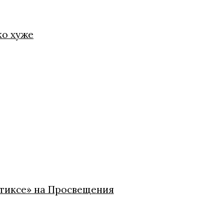
ко хуже
стиксе» на Просвещения