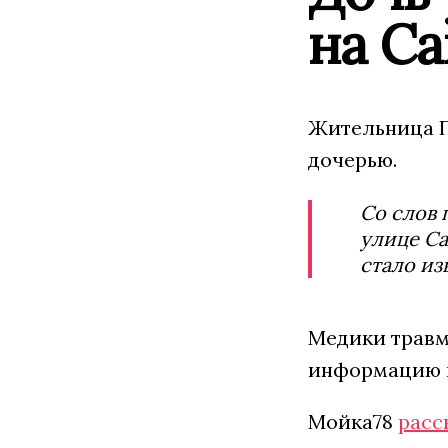
на С
Жительница П
дочерью.
Со слов 
улице Са
стало из
Медики травм
информацию в
Мойка78
расс