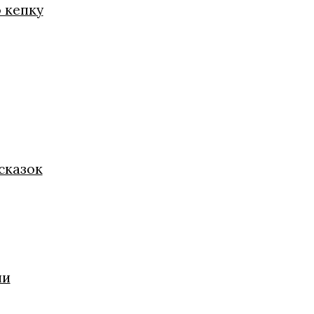
ю кепку
сказок
ии