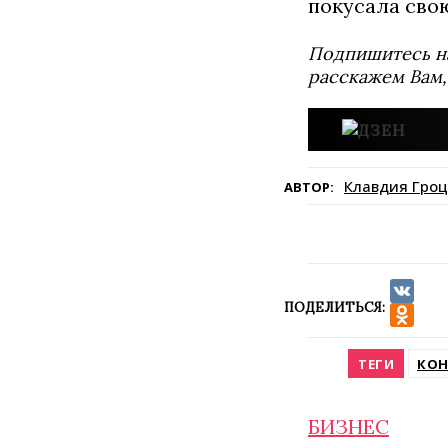
покусала свою
Подпишитесь н
расскажем Вам,
Клавдия Гроц
АВТОР:
ПОДЕЛИТЬСЯ:
VK
Odnokla
ТЕГИ
КО
БИЗНЕС