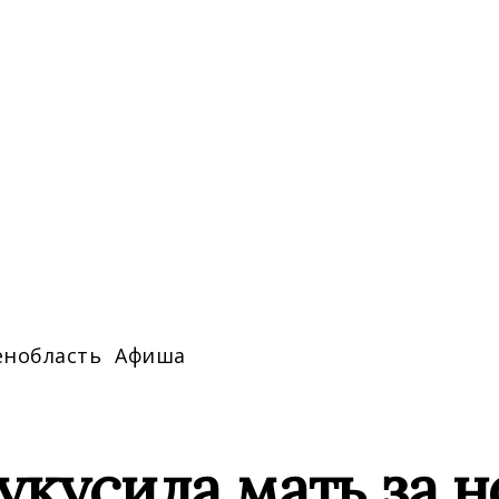
енобласть
Афиша
укусила мать за н