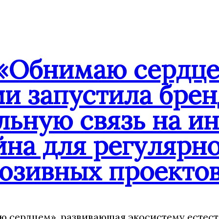
«Обнимаю сердце
ии запустила бре
льную связь на и
йна для регулярн
юзивных проекто
 сердцем», развивающая экосистему естест