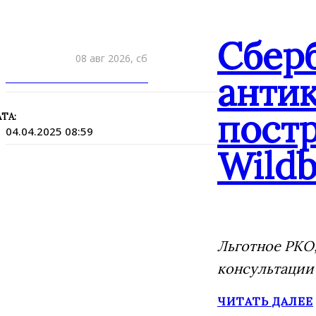
Сбер
08 авг 2026, сб
ПРИШЛИТЕ НОВОСТЬ
анти
постр
ТА:
04.04.2025 08:59
Wildb
Льготное РКО,
консультации
ЧИТАТЬ ДАЛЕЕ