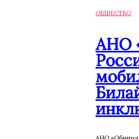
ОБЩЕСТВО
АНО 
Росс
моби
Била
инкл
АНО «Обнимаю