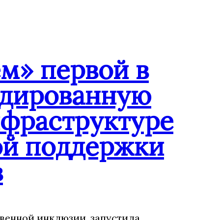
м» первой в
ндированную
нфраструктуре
ой поддержки
в
венной инклюзии, запустила