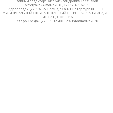
Главный редактор: Олег Александрович Третьяков
o.tretyakov@moika78.ru, +7-812-401-6292
Адрес редакции: 197022 Россия, г.Санкт-Петербург, ВН.ТЕР.Г.
МУНИЦИПАЛЬНЫЙ ОКРУГ АПТЕКАРСКИЙ ОСТРОВ, УЛ ЧАПЫГИНА, Д. 6
ЛИТЕРА П, ОФИС 316
Телефон редакции: +7-812-401-6292 info@moika78.ru