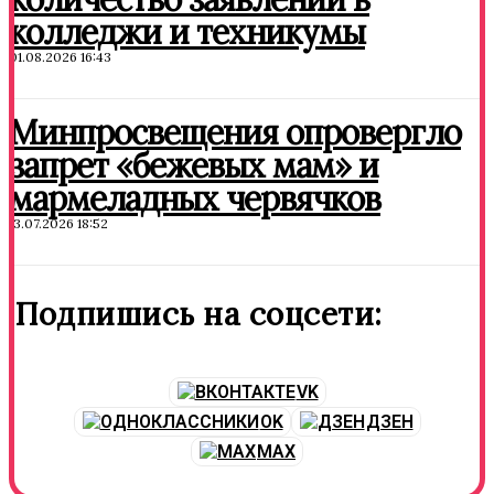
колледжи и техникумы
01.08.2026 16:43
Минпросвещения опровергло
запрет «бежевых мам» и
мармеладных червячков
13.07.2026 18:52
Подпишись на соцсети:
VK
OK
ДЗЕН
MAX