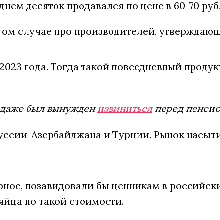
еднем десяток продавался по цене в 60-70 руб
 этом случае про производителей, утверждаю
023 года. Тогда такой повседневный продукт
н даже был вынужден
извиниться
перед пенсио
уссии, Азербайджана и Турции. Рынок насыт
ное, позавидовали бы ценникам в российски
яйца по такой стоимости.