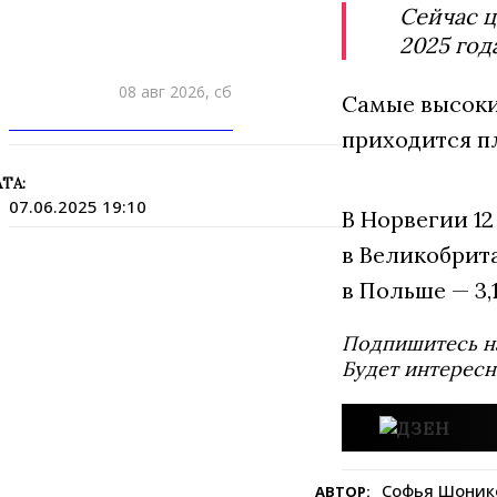
Сейчас ц
2025 год
08 авг 2026, сб
Самые высокие
ПРИШЛИТЕ НОВОСТЬ
приходится пл
ТА:
07.06.2025 19:10
В Норвегии 12
в Великобрита
в Польше — 3,1
Подпишитесь н
Будет интересн
Софья Шоник
АВТОР: