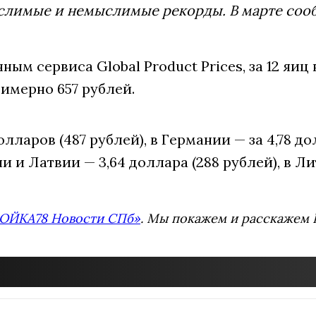
ыслимые и немыслимые рекорды. В марте сооб
ым сервиса Global Product Prices, за 12 яиц
римерно 657 рублей.
лларов (487 рублей), в Германии — за 4,78 до
 и Латвии — 3,64 доллара (288 рублей), в Лит
ОЙКА78 Новости СПб»
. Мы покажем и расскажем В