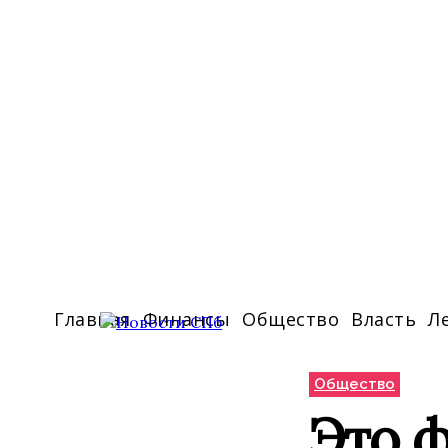
Главная
Финансы
Общество
Власть
Л
Общество
Это ф