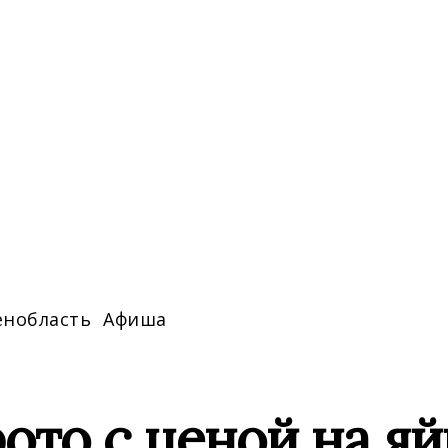
енобласть
Афиша
ото с ценой на яй