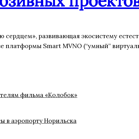
юзивных проекто
 сердцем», развивающая экосистему естес
зе платформы Smart MVNO (“умный” виртуаль
дателям фильма «Колобок»
сы в аэропорту Норильска