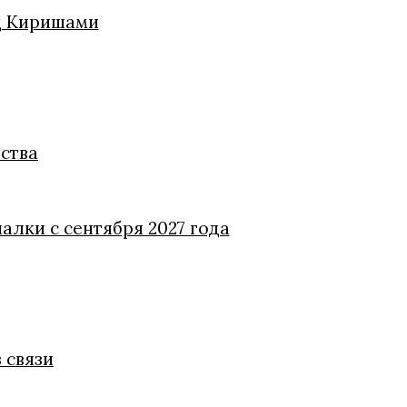
од Киришами
ства
алки с сентября 2027 года
 связи