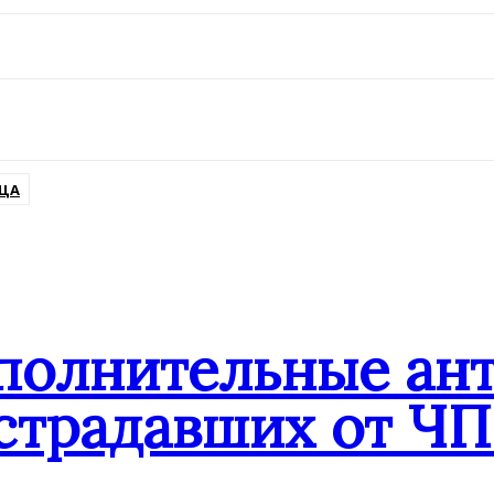
ЦА
ополнительные ан
страдавших от ЧП