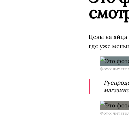
смот
Цены на яйца 
где уже меньш
Фото: читате
Руспродс
магазино
Фото: читате