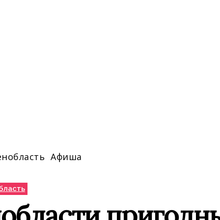
енобласть
Афиша
бласть
нобласти пригодн