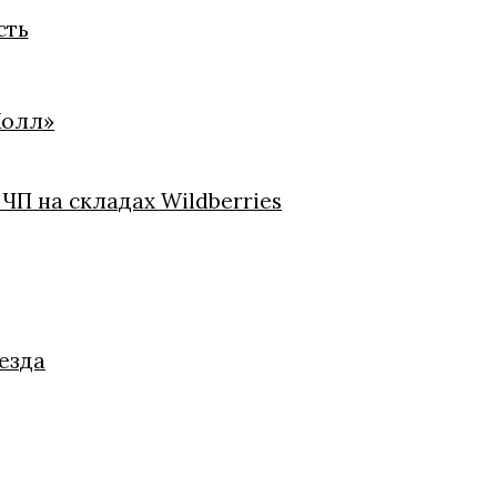
сть
Холл»
ЧП на складах Wildberries
езда