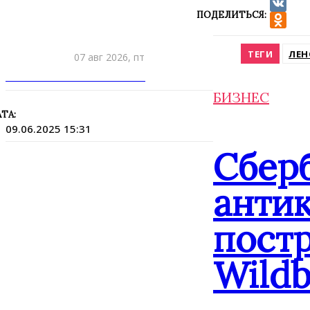
ПОДЕЛИТЬСЯ:
VK
Odnokla
ТЕГИ
ЛЕН
07 авг 2026, пт
ПРИШЛИТЕ НОВОСТЬ
БИЗНЕС
ТА:
09.06.2025 15:31
Сбер
анти
постр
Wildb