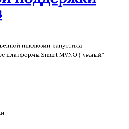
в
венной инклюзии, запустила
зе платформы Smart MVNO (“умный”
ии