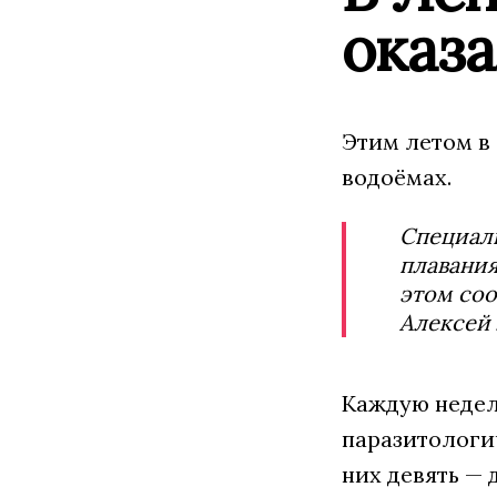
оказа
Этим летом в 
водоёмах.
Специали
плавания
этом соо
Алексей
Каждую недел
паразитологич
них девять — 