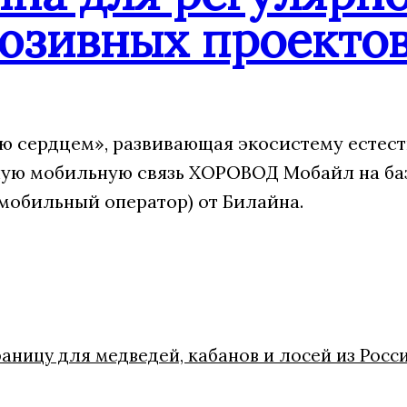
юзивных проекто
 сердцем», развивающая экосистему естест
ую мобильную связь ХОРОВОД Мобайл на ба
мобильный оператор) от Билайна.
ницу для медведей, кабанов и лосей из Росс