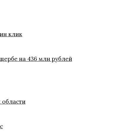
дин клик
ущербе на 436 млн рублей
й области
с