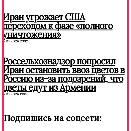
Иран угрожает США
переходом к фазе «полного
уничтожения»
17.07.2026 23:12
Россельхознадзор попросил
Иран остановить ввоз цветов в
Россию из-за подозрений, что
цветы едут из Армении
17.07.2026 13:06
Подпишись на соцсети: