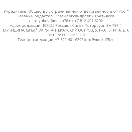
Учредитель: Общество с ограниченной ответственностью "Рост"
Главный редактор: Олег Александрович Третьяков
o.tretyakov@moika78.ru, +7-812-401-6292
Адрес редакции: 197022 Россия, г.Санкт-Петербург, ВН.ТЕР.Г.
МУНИЦИПАЛЬНЫЙ ОКРУГ АПТЕКАРСКИЙ ОСТРОВ, УЛ ЧАПЫГИНА, Д. 6
ЛИТЕРА П, ОФИС 316
Телефон редакции: +7-812-401-6292 info@moika78.ru