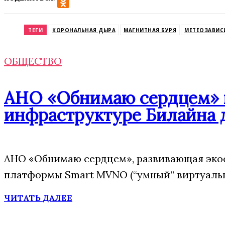
VK
Odnoklassniki
ТЕГИ
КОРОНАЛЬНАЯ ДЫРА
МАГНИТНАЯ БУРЯ
МЕТЕОЗАВИС
ОБЩЕСТВО
АНО «Обнимаю сердцем» п
инфраструктуре Билайна 
АНО «Обнимаю сердцем», развивающая экос
платформы Smart MVNO (“умный” виртуальн
ЧИТАТЬ ДАЛЕЕ