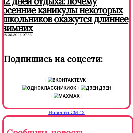
12 дней отдыха: почему
осенние каникулы некоторых
школьников окажутся длиннее
зимних
08.08.2026 07:33
Подпишись на соцсети:
VK
OK
ДЗЕН
MAX
Новости СМИ2
Сообщить новость