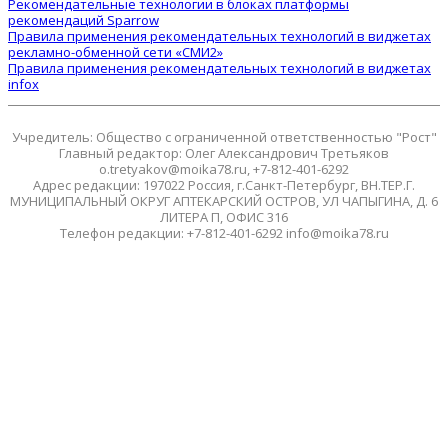
Рекомендательные технологии в блоках платформы
рекомендаций Sparrow
Правила применения рекомендательных технологий в виджетах
рекламно-обменной сети «СМИ2»
Правила применения рекомендательных технологий в виджетах
infox
Учредитель: Общество с ограниченной ответственностью "Рост"
Главный редактор: Олег Александрович Третьяков
o.tretyakov@moika78.ru, +7-812-401-6292
Адрес редакции: 197022 Россия, г.Санкт-Петербург, ВН.ТЕР.Г.
МУНИЦИПАЛЬНЫЙ ОКРУГ АПТЕКАРСКИЙ ОСТРОВ, УЛ ЧАПЫГИНА, Д. 6
ЛИТЕРА П, ОФИС 316
Телефон редакции: +7-812-401-6292 info@moika78.ru