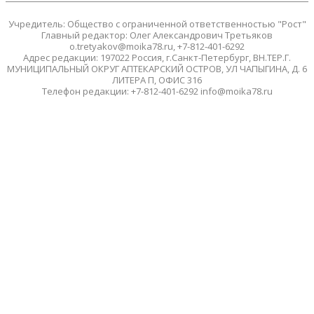
Учредитель: Общество с ограниченной ответственностью "Рост"
Главный редактор: Олег Александрович Третьяков
o.tretyakov@moika78.ru, +7-812-401-6292
Адрес редакции: 197022 Россия, г.Санкт-Петербург, ВН.ТЕР.Г.
МУНИЦИПАЛЬНЫЙ ОКРУГ АПТЕКАРСКИЙ ОСТРОВ, УЛ ЧАПЫГИНА, Д. 6
ЛИТЕРА П, ОФИС 316
Телефон редакции: +7-812-401-6292 info@moika78.ru