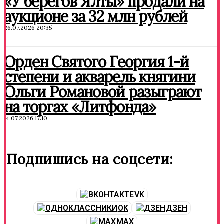
«У берегов Ялты» продали на
аукционе за 32 млн рублей
26.07.2026 20:35
Орден Святого Георгия 1-й
степени и акварель княгини
Ольги Романовой разыграют
на торгах «Литфонда»
14.07.2026 17:10
Подпишись на соцсети:
VK
OK
ДЗЕН
MAX