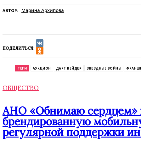
Марина Архипова
АВТОР:
ПОДЕЛИТЬСЯ:
VK
Odnoklassniki
ТЕГИ
АУКЦИОН
ДАРТ ВЕЙДЕР
ЗВЕЗДНЫЕ ВОЙНЫ
ФРАНШ
ОБЩЕСТВО
АНО «Обнимаю сердцем» п
брендированную мобильну
регулярной поддержки ин