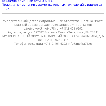
рекламно-обменной сети «СМИ2»
Правила применения рекомендательных технологий в виджетах
infox
Учредитель: Общество с ограниченной ответственностью "Рост"
Главный редактор: Олег Александрович Третьяков
o.tretyakov@moika78.ru, +7-812-401-6292
Адрес редакции: 197022 Россия, г.Санкт-Петербург, ВН.ТЕР.Г.
МУНИЦИПАЛЬНЫЙ ОКРУГ АПТЕКАРСКИЙ ОСТРОВ, УЛ ЧАПЫГИНА, Д. 6
ЛИТЕРА П, ОФИС 316
Телефон редакции: +7-812-401-6292 info@moika78.ru