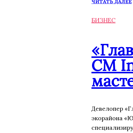
ЧИТАТЬ ДАЛЕЕ
БИЗНЕС
«Гла
CM In
маст
Девелопер «Г
экорайона «Ю
специализиру