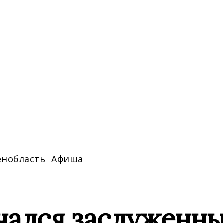
енобласть
Афиша
чался заслуженны