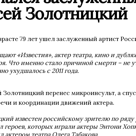
сей Золотницкий
озрасте 79 лет ушел заслуженный артист Рос
щают «Известия», актер театра, кино и дубля
ря. Что именно стало причиной смерти – не ут
но ухудшалось с 2011 года.
 Золотницкий перенес микроинсульт, а спуст
ечи и координации движений актера.
кий известен российскому зрителю по ряду 
л героев, которых играли актеры Энтони Хоп
л актером театра Олега Табакова.