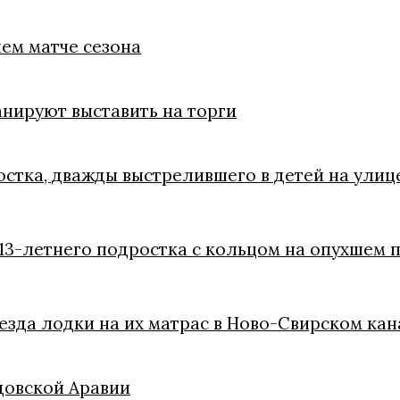
ем матче сезона
анируют выставить на торги
остка, дважды выстрелившего в детей на ули
13-летнего подростка с кольцом на опухшем 
езда лодки на их матрас в Ново-Свирском кан
довской Аравии