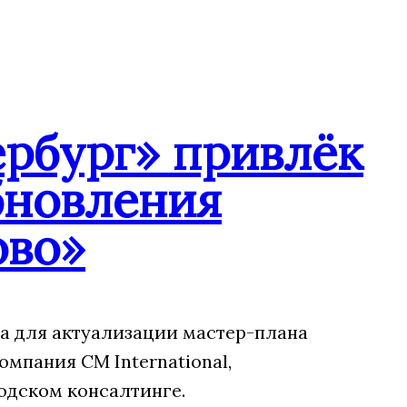
ербург» привлёк
обновления
ово»
а для актуализации мастер-плана
мпания CM International,
одском консалтинге.