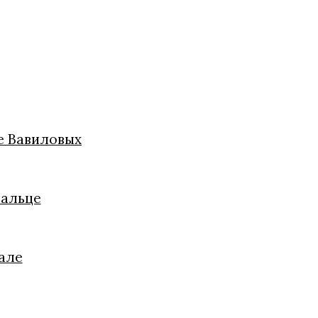
це Вавиловых
пальце
але