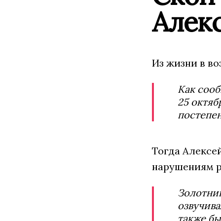
Алек
Из жизни в в
Как сооб
25 октяб
постепен
Тогда Алексей
нарушениям р
Золотниц
озвучива
также бы