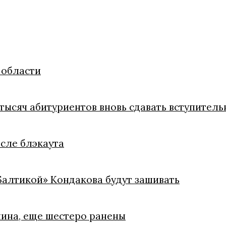
 области
тысяч абитуриентов вновь сдавать вступитель
осле блэкаута
«Балтикой» Кондакова будут зашивать
чина, еще шестеро ранены