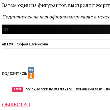
Затем один из фигурантов выстрелил жертв
Подпишитесь на наш официальный канал в мес
Софья Шоникова
АВТОР:
ПОДЕЛИТЬСЯ:
VK
Odnoklassniki
ТЕГИ
ГСУ СК РОССИИ ПО ПЕТЕРБУРГУ
МУРИНСКИЙ ПАРК
ПО
ОБЩЕСТВО