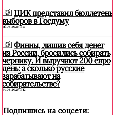
ЦИК представил бюллетень
выборов в Госдуму
05.08.2026 16:11
Финны, лишив себя денег
из России, бросились собирать
чернику. И выручают 200 евро
день: а сколько русские
зарабатывают на
собирательстве?
04.08.2026 17:12
Подпишись на соцсети: