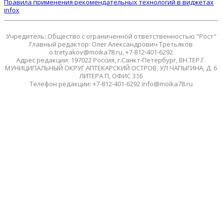
Правила применения рекомендательных технологий в виджетах
infox
Учредитель: Общество с ограниченной ответственностью "Рост"
Главный редактор: Олег Александрович Третьяков
o.tretyakov@moika78.ru, +7-812-401-6292
Адрес редакции: 197022 Россия, г.Санкт-Петербург, ВН.ТЕР.Г.
МУНИЦИПАЛЬНЫЙ ОКРУГ АПТЕКАРСКИЙ ОСТРОВ, УЛ ЧАПЫГИНА, Д. 6
ЛИТЕРА П, ОФИС 316
Телефон редакции: +7-812-401-6292 info@moika78.ru