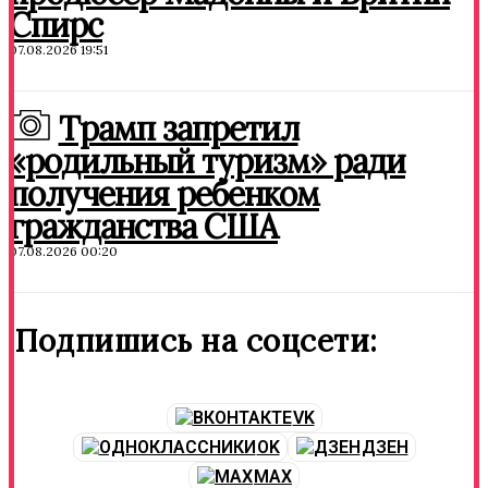
Спирс
07.08.2026 19:51
Трамп запретил
«родильный туризм» ради
получения ребенком
гражданства США
07.08.2026 00:20
Подпишись на соцсети:
VK
OK
ДЗЕН
MAX