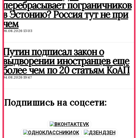
перебрасывает пограничников
в Эстонию? Россия тут не при
чем
06.08.2026 13:03
Путин подписал закон о
выдворении иностранцев еще
более чем по 20 статьям КоАП
04.08.2026 19:47
Подпишись на соцсети:
VK
OK
ДЗЕН