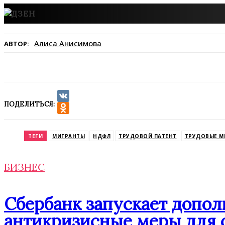
Алиса Анисимова
АВТОР:
ПОДЕЛИТЬСЯ:
VK
Odnoklassniki
ТЕГИ
МИГРАНТЫ
НДФЛ
ТРУДОВОЙ ПАТЕНТ
ТРУДОВЫЕ М
БИЗНЕС
Сбербанк запускает допо
антикризисные меры для 