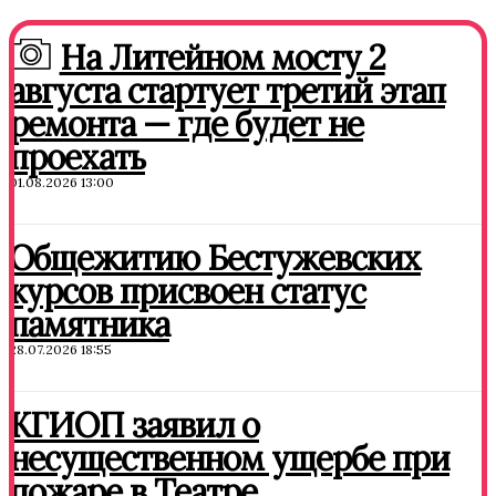
На Литейном мосту 2
августа стартует третий этап
ремонта — где будет не
проехать
01.08.2026 13:00
Общежитию Бестужевских
курсов присвоен статус
памятника
28.07.2026 18:55
КГИОП заявил о
несущественном ущербе при
пожаре в Театре