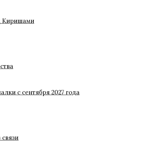
од Киришами
ства
алки с сентября 2027 года
 связи