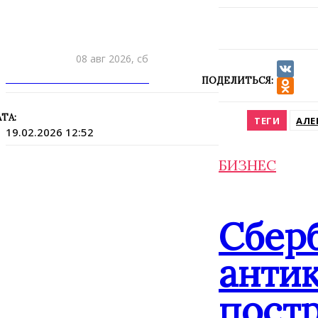
08 авг 2026, сб
ПРИШЛИТЕ НОВОСТЬ
ПОДЕЛИТЬСЯ:
VK
Odnokla
ТА:
ТЕГИ
АЛЕ
19.02.2026 12:52
БИЗНЕС
Сбер
анти
постр