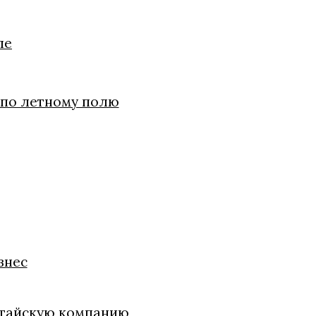
ле
 по летному полю
знес
китайскую компанию