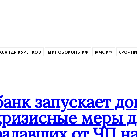
ssniki
КСАНДР КУРЕНКОВ
МИНОБОРОНЫ РФ
МЧС РФ
СРОЧН
банк запускает д
кризисные меры д
адавших от ЧП на