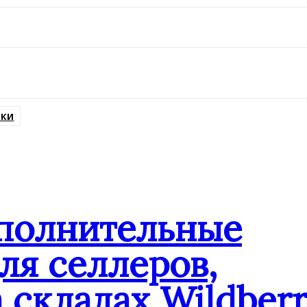
ИКИ
ополнительные
ля селлеров,
 складах Wildberr