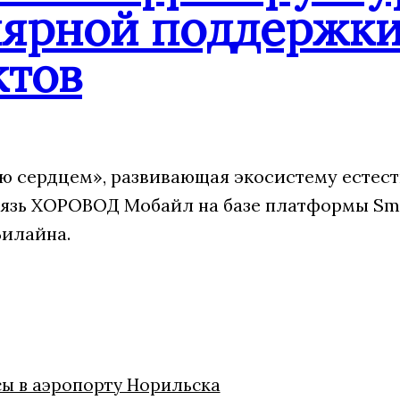
лярной поддержк
ктов
 сердцем», развивающая экосистему естест
язь ХОРОВОД Мобайл на базе платформы Sm
Билайна.
сы в аэропорту Норильска