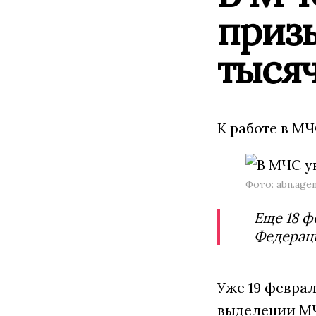
приз
тысяч
К работе в М
Фото: abn.age
Еще 18 ф
Федерац
Уже 19 феврал
выделении МЧ