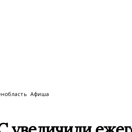
енобласть
Афиша
С увеличили ежег