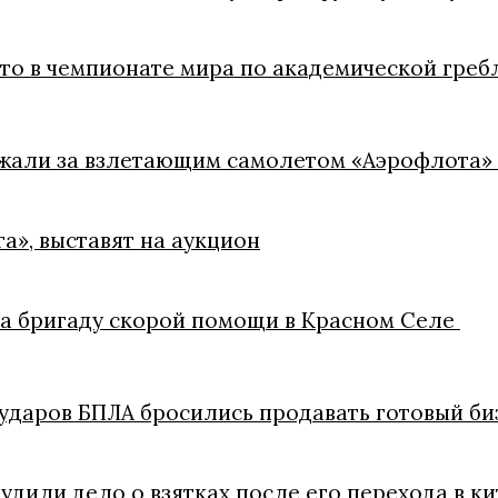
ото в чемпионате мира по академической греб
ежали за взлетающим самолетом «Аэрофлота»
а», выставят на аукцион
на бригаду скорой помощи в Красном Селе
ударов БПЛА бросились продавать готовый би
удили дело о взятках после его перехода в 