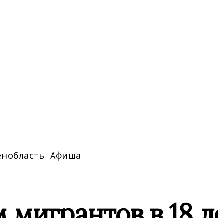
енобласть
Афиша
 мигрантов в 18 