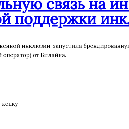
ьную связь на и
ой поддержки ин
венной инклюзии, запустила брендированну
оператор) от Билайна.
ю кепку