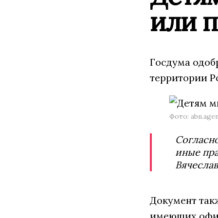
или 
Госдума одоб
территории Р
Фото: abn.age
Согласно
иные пра
Вячеслав
Документ так
имеющих офиц