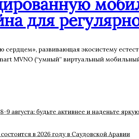
дированную мобил
йна для регулярн
 сердцем», развивающая экосистему естест
art MVNO (“умный” виртуальный мобильный 
8-9 августа: будьте активнее и наденьте ярку
состоится в 2026 году в Саудовской Аравии