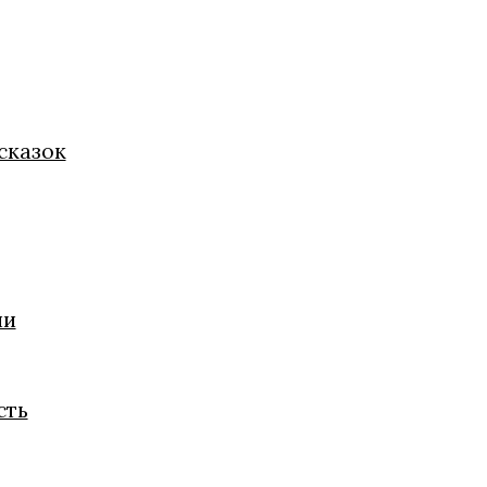
сказок
ии
сть