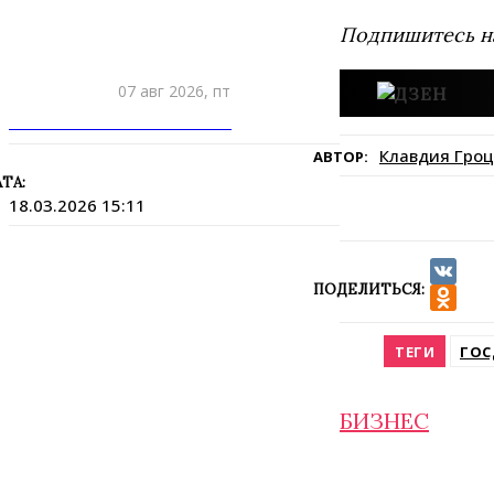
Подпишитесь н
07 авг 2026, пт
ПРИШЛИТЕ НОВОСТЬ
Клавдия Гроц
АВТОР:
ТА:
18.03.2026 15:11
ПОДЕЛИТЬСЯ:
VK
Odnokla
ТЕГИ
ГОС
БИЗНЕС