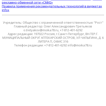
рекламно-обменной сети «СМИ2»
Правила применения рекомендательных технологий в виджетах
infox
Учредитель: Общество с ограниченной ответственностью "Рост"
Главный редактор: Олег Александрович Третьяков
o.tretyakov@moika78.ru, +7-812-401-6292
Адрес редакции: 197022 Россия, г.Санкт-Петербург, ВН.ТЕР.Г.
МУНИЦИПАЛЬНЫЙ ОКРУГ АПТЕКАРСКИЙ ОСТРОВ, УЛ ЧАПЫГИНА, Д. 6
ЛИТЕРА П, ОФИС 316
Телефон редакции: +7-812-401-6292 info@moika78.ru