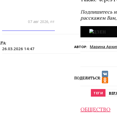
Подпишитесь н
расскажем Вам,
07 авг 2026, пт
ПРИШЛИТЕ НОВОСТЬ
ТА:
Марина Архи
АВТОР:
26.03.2026 14:47
ПОДЕЛИТЬСЯ:
VK
Odnokla
ТЕГИ
ВЕР
ОБЩЕСТВО