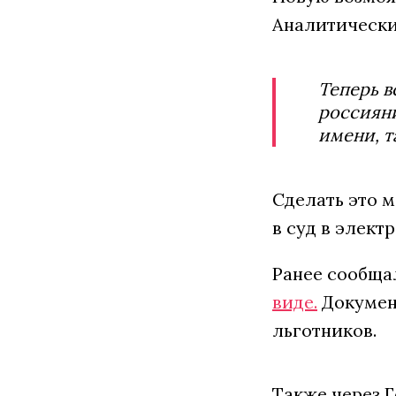
Аналитически
Теперь в
россияни
имени, т
Сделать это 
в суд в элект
Ранее сообща
виде.
Документ
льготников.
Также через 