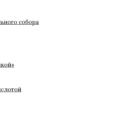
льного собора
икой»
ислотой