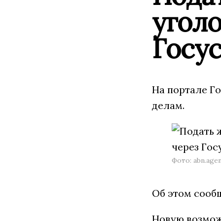
угол
Госу
На портале Г
делам.
Фото: abn.age
Об этом сооб
Новую возмож