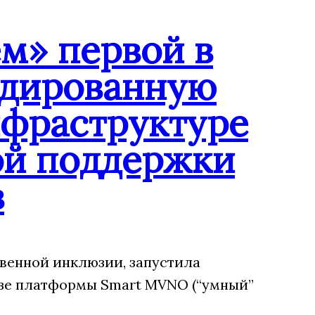
м» первой в
ндированную
нфраструктуре
ой поддержки
в
венной инклюзии, запустила
зе платформы Smart MVNO (“умный”