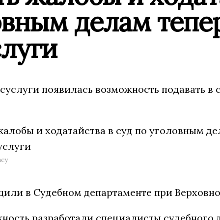
овным делам тепе
слуги
осуслуги появилась возможность подавать в
ncy
щили в Судебном департаменте при Верховно
ность разработали специалисты судебного 