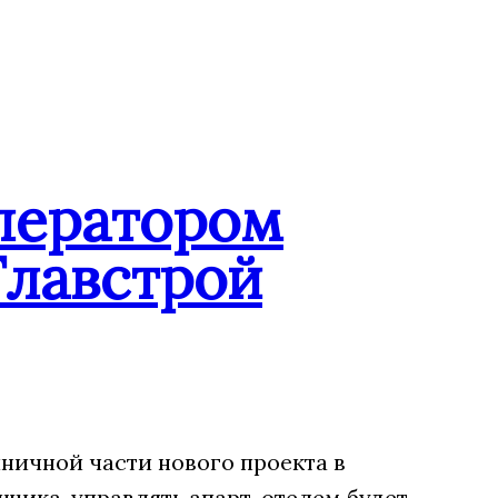
ператором
Главстрой
ничной части нового проекта в
щика, управлять апарт-отелем будет