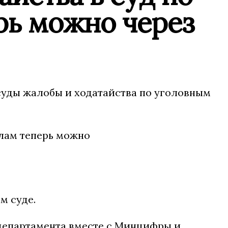
рь можно через
 суды жалобы и ходатайства по уголовным
м суде.
департамента вместе с Минцифры и