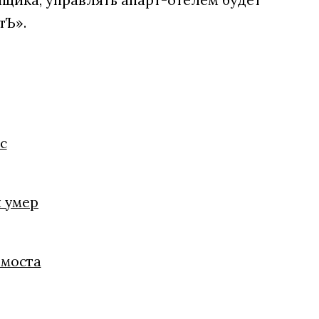
тЪ».
с
й умер
 моста