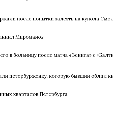
ржали после попытки залезть на купола Смо
 Даниил Мироманов
его в больницу после матча «Зенита» с «Балт
сали петербурженку, которую бывший облил к
менных кварталов Петербурга