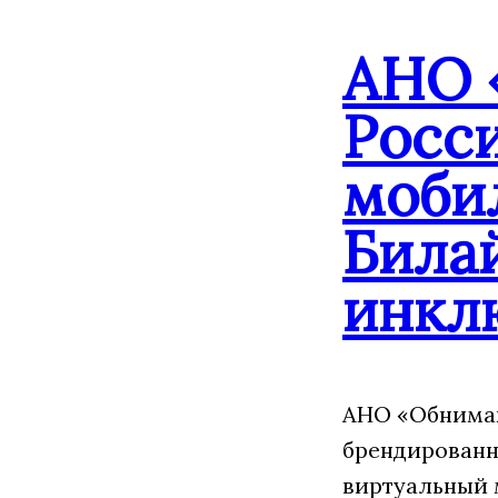
АНО 
Росс
моби
Била
инкл
АНО «Обнимаю
брендированн
виртуальный 