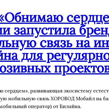
«Обнимаю сердце
ии запустила бре
льную связь на и
йна для регулярн
юзивных проекто
 сердцем», развивающая экосистему естест
ую мобильную связь ХОРОВОД Мобайл на ба
мобильный оператор) от Билайна.