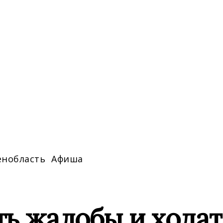
енобласть
Афиша
ь жалобы и ходат