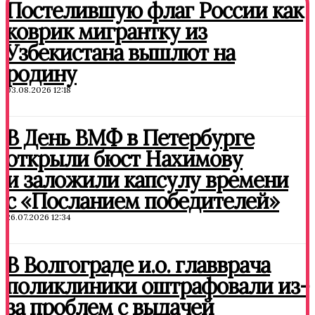
Постелившую флаг России как
коврик мигрантку из
Узбекистана вышлют на
родину
03.08.2026 12:18
В День ВМФ в Петербурге
открыли бюст Нахимову
и заложили капсулу времени
с «Посланием победителей»
26.07.2026 12:34
В Волгограде и.о. главврача
поликлиники оштрафовали из-
за проблем с выдачей