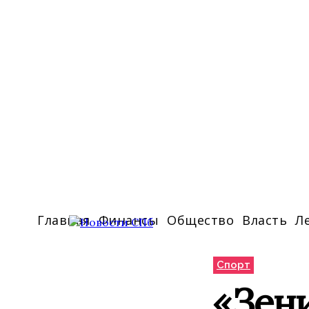
Главная
Финансы
Общество
Власть
Л
Спорт
«Зени