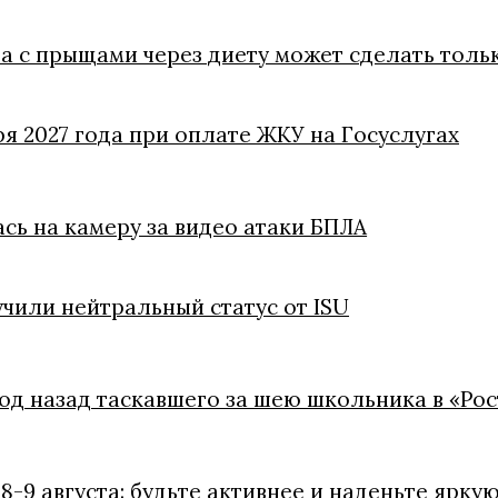
ба с прыщами через диету может сделать толь
ря 2027 года при оплате ЖКУ на Госуслугах
ась на камеру за видео атаки БПЛА
чили нейтральный статус от ISU
год назад таскавшего за шею школьника в «Ро
8-9 августа: будьте активнее и наденьте ярку