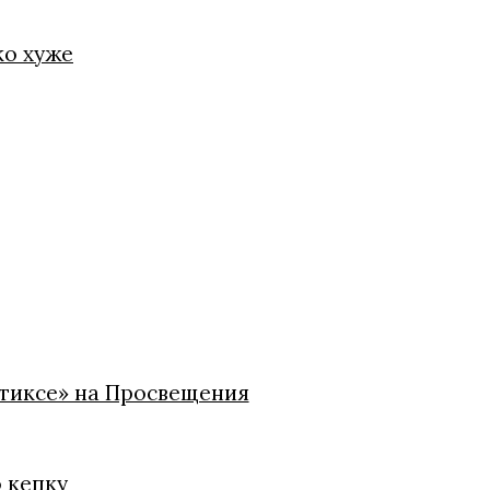
ко хуже
стиксе» на Просвещения
ю кепку