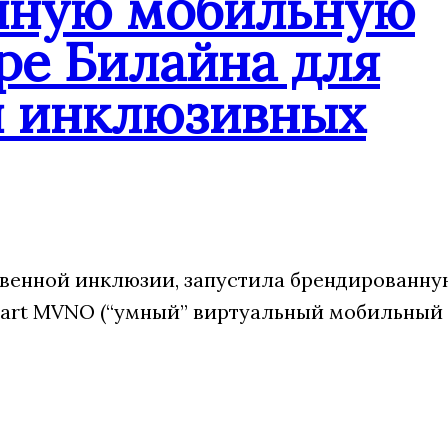
анную мобильную
ре Билайна для
и инклюзивных
венной инклюзии, запустила брендированну
art MVNO (“умный” виртуальный мобильный