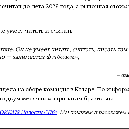
ссчитан до лета 2029 года, а рыночная стоимо
не умеет читать и считать.
ие. Он не умеет читать, считать, писать там,
ело — занимается футболом»,
— отм
ндела на сборе команды в Катаре. По инфор
тно двум месячным зарплатам бразильца.
ОЙКА78 Новости СПб»
. Мы покажем и расскажем В