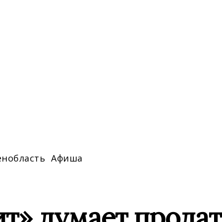
енобласть
Афиша
т» думает продат