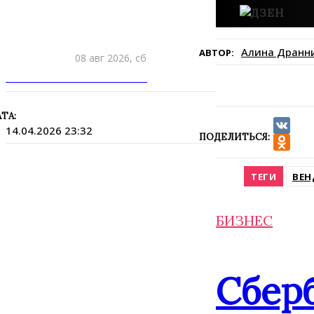
Алина Дранн
АВТОР:
08 авг 2026, сб
ПРИШЛИТЕ НОВОСТЬ
ТА:
14.04.2026 23:32
ПОДЕЛИТЬСЯ:
VK
Odnokla
ТЕГИ
ВЕН
БИЗНЕС
Сбер