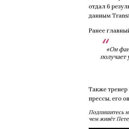
отдал 6 резул
данным Transf
Ранее главны
«Он фан
получает 
Также тренер
прессы, его о
Подпишитесь н
чем живёт Пете