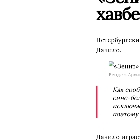
хавб
Петербургски
Данило.
Вендел. Архи
Как сооб
сине-бел
исключае
поэтому 
Данило играет