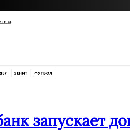
икова
ssniki
ДЕЛ
ЗЕНИТ
ФУТБОЛ
банк запускает д