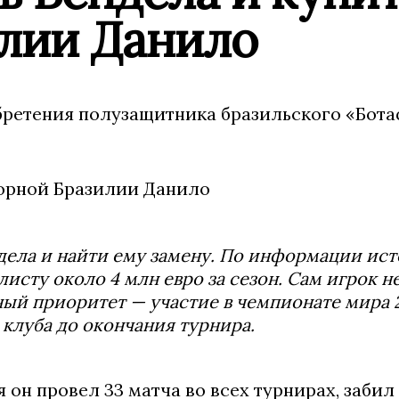
илии Данило
бретения полузащитника бразильского «Бот
ндела и найти ему замену. По информации ист
сту около 4 млн евро за сезон. Сам игрок н
ный приоритет — участие в чемпионате мира 2
клуба до окончания турнира.
я он провел 33 матча во всех турнирах, забил