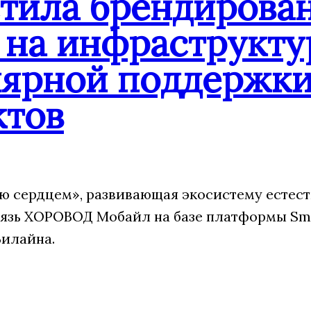
стила брендиров
 на инфраструкту
лярной поддержк
ктов
 сердцем», развивающая экосистему естест
язь ХОРОВОД Мобайл на базе платформы Sm
Билайна.