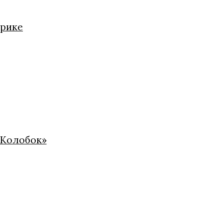
нрике
«Колобок»