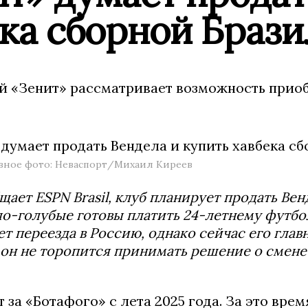
ека сборной Браз
й «Зенит» рассматривает возможность прио
вное фото: Неваспорт/Михаил Киреев
щает ESPN Brasil, клуб планирует продать Ве
о-голубые готовы платить 24-летнему футболи
т переезда в Россию, однако сейчас его глав
он не торопится принимать решение о смене 
 за «Ботафого» с лета 2025 года. За это врем