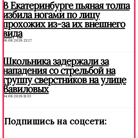
В Екатеринбурге пьяная толпа
избила ногами по лицу
прохожих из-за их внешнего
вида
06.08.2026 21:27
Школьника задержали за
нападения со стрельбой на
группу сверстников на улице
Вавиловых
04.08.2026 11:33
Подпишись на соцсети: