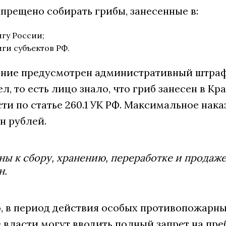
апрещено собирать грибы, занесенные в:
гу России;
ги субъектов РФ.
ние предусмотрен административный штраф о
л, то есть лицо знало, что гриб занесен в Кр
ти по статье 260.1 УК РФ. Максимальное нак
н рублей.
ы к сбору, хранению, переработке и продаж
н.
, в период действия особых противопожарн
власти могут вводить полный запрет на преб