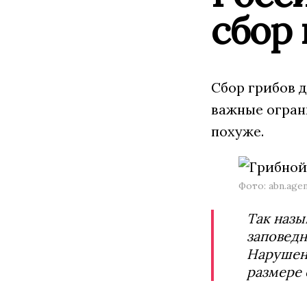
сбор 
Сбор грибов д
важные огран
похуже.
Фото: abn.age
Так назы
заповедн
Нарушени
размере 