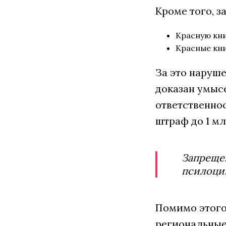
Кроме того, з
Красную кни
Красные кни
За это наруше
доказан умысе
ответственнос
штраф до 1 мл
Запрещен
псилоци
Помимо этого
региональные 