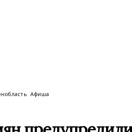
енобласть
Афиша
иян предупредили