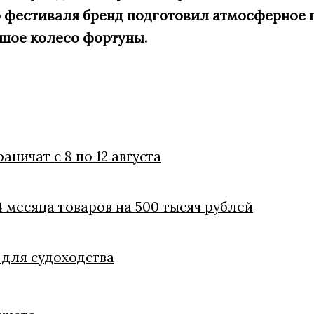
 фестиваля бренд подготовил атмосферное п
ьшое
колесо фортуны.
ничат с 8 по 12 августа
 месяца товаров на 500 тысяч рублей
 для судоходства