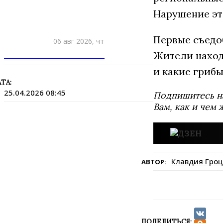
Нарушение это
Первые съед
06 авг 2026, чт
ПРИШЛИТЕ НОВОСТЬ
Жители наход
и какие гриб
ТА:
25.04.2026 08:45
Подпишитесь н
Вам, как и чем 
Клавдия Гроц
АВТОР:
ПОДЕЛИТЬСЯ: