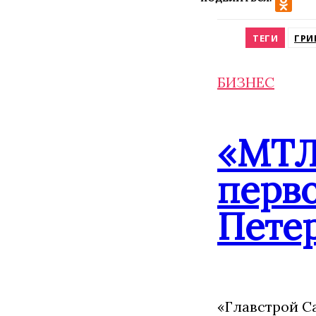
VK
Odnokla
ТЕГИ
ГРИ
БИЗНЕС
«МТЛ
перво
Пете
«Главстрой С