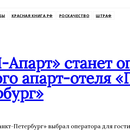
ssniki
БЫ
КРАСНАЯ КНИГА РФ
РОСКАЧЕСТВО
ШТРАФ
-Апарт» станет о
го апарт-отеля «
рбург»
анкт-Петербург» выбрал оператора для гост