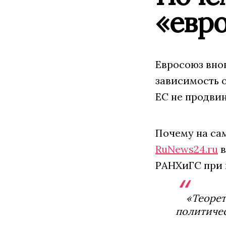
«евр
Евросоюз вно
зависимость о
ЕС не продвин
Почему на са
RuNews24.ru
в
РАНХиГС при 
«Теорет
политичес