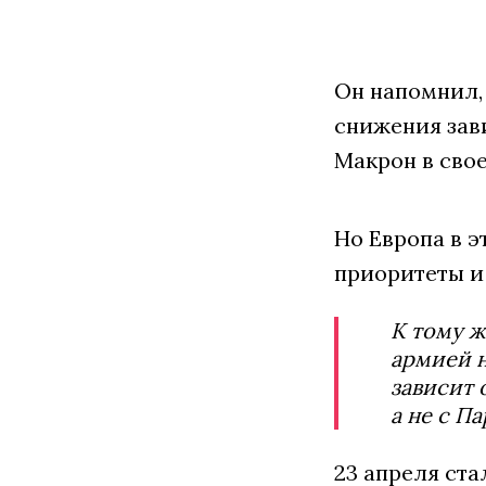
Он напомнил,
снижения зав
Макрон в сво
Но Европа в 
приоритеты и
К тому ж
армией н
зависит 
а не с П
23 апреля ста