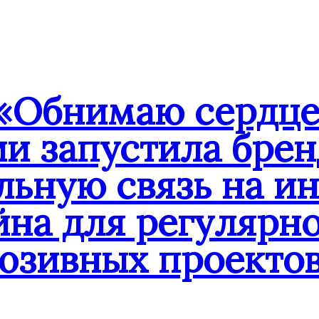
«Обнимаю сердце
ии запустила бре
льную связь на и
йна для регулярн
юзивных проекто