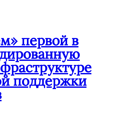
м» первой в
ндированную
нфраструктуре
ой поддержки
в