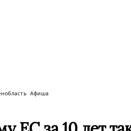
енобласть
Афиша
у ЕС за 10 лет та