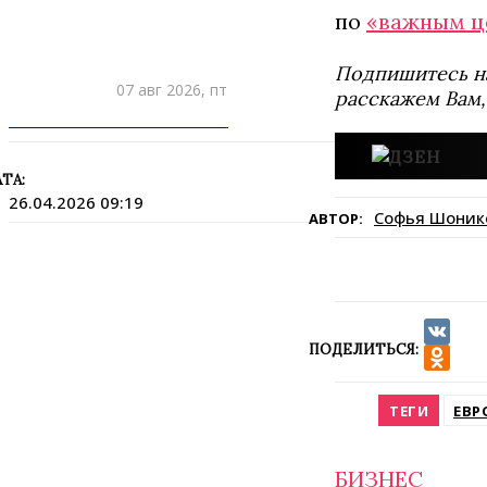
по
«важным ц
Подпишитесь н
07 авг 2026, пт
расскажем Вам,
ПРИШЛИТЕ НОВОСТЬ
ТА:
26.04.2026 09:19
Софья Шоник
АВТОР:
ПОДЕЛИТЬСЯ:
VK
Odnokla
ТЕГИ
ЕВР
БИЗНЕС