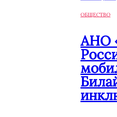
ОБЩЕСТВО
АНО 
Росс
моби
Била
инкл