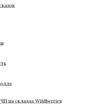
сказок
ии
сть
Холл»
ЧП на складах Wildberries