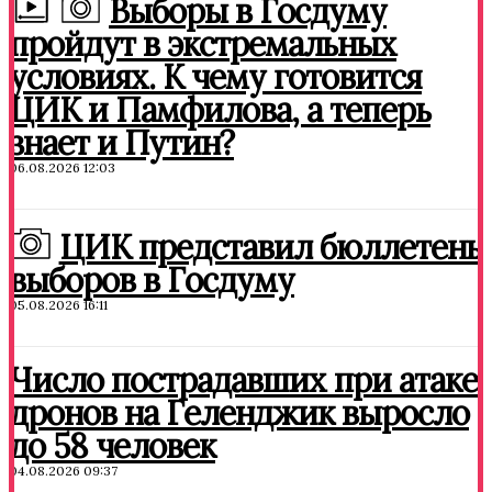
Выборы в Госдуму
пройдут в экстремальных
условиях. К чему готовится
ЦИК и Памфилова, а теперь
знает и Путин?
06.08.2026 12:03
ЦИК представил бюллетень
выборов в Госдуму
05.08.2026 16:11
Число пострадавших при атаке
дронов на Геленджик выросло
до 58 человек
04.08.2026 09:37