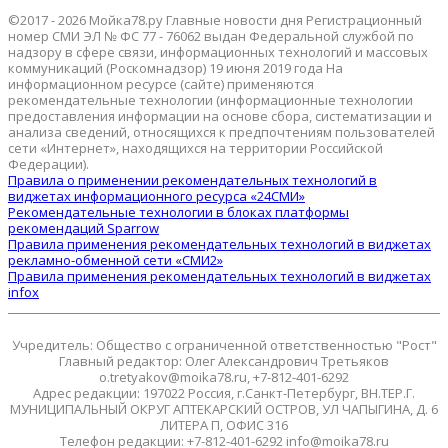
©2017 - 2026 Мойка78.ру Главные новости дня Регистрационный
номер СМИ ЭЛ № ФС 77 - 76062 выдан Федеральной службой по
надзору в сфере связи, информационных технологий и массовых
коммуникаций (Роскомнадзор) 19 июня 2019 года На
информационном ресурсе (сайте) применяются
рекомендательные технологии (информационные технологии
предоставления информации на основе сбора, систематизации и
анализа сведений, относящихся к предпочтениям пользователей
сети «Интернет», находящихся на территории Российской
Федерации).
Правила о применении рекомендательных технологий в
виджетах информационного ресурса «24СМИ»
Рекомендательные технологии в блоках платформы
рекомендаций Sparrow
Правила применения рекомендательных технологий в виджетах
рекламно-обменной сети «СМИ2»
Правила применения рекомендательных технологий в виджетах
infox
Учредитель: Общество с ограниченной ответственностью "Рост"
Главный редактор: Олег Александрович Третьяков
o.tretyakov@moika78.ru, +7-812-401-6292
Адрес редакции: 197022 Россия, г.Санкт-Петербург, ВН.ТЕР.Г.
МУНИЦИПАЛЬНЫЙ ОКРУГ АПТЕКАРСКИЙ ОСТРОВ, УЛ ЧАПЫГИНА, Д. 6
ЛИТЕРА П, ОФИС 316
Телефон редакции: +7-812-401-6292 info@moika78.ru