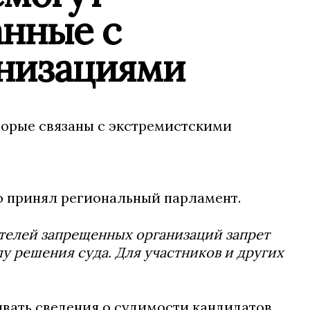
анные с
анизациями
торые связаны с экстремистскими
о принял региональный парламент.
ителей запрещенных организаций запрет
лу решения суда. Для участников и других
ывать сведения о судимости кандидатов.