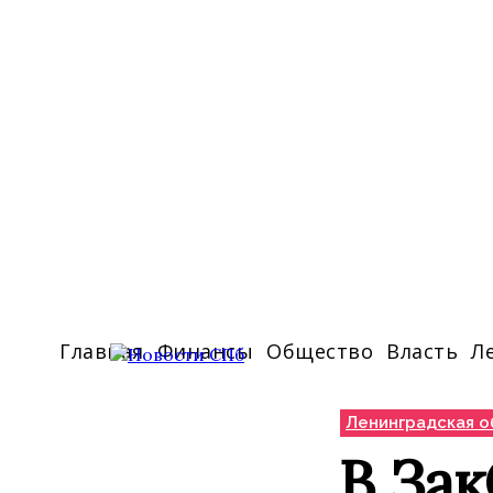
Главная
Финансы
Общество
Власть
Л
Ленинградская о
В Зак