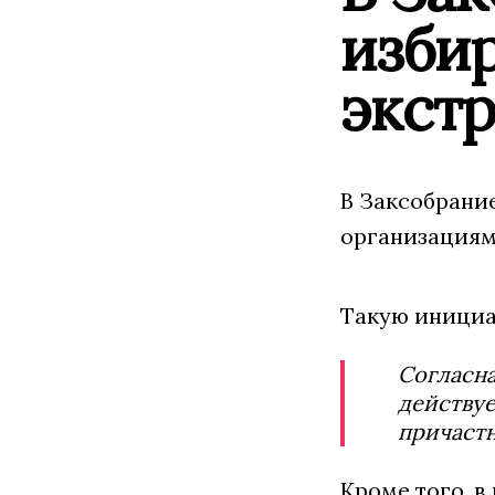
избир
экст
В Заксобрани
организациям
Такую инициа
Согласна
действуе
причастн
Кроме того, в