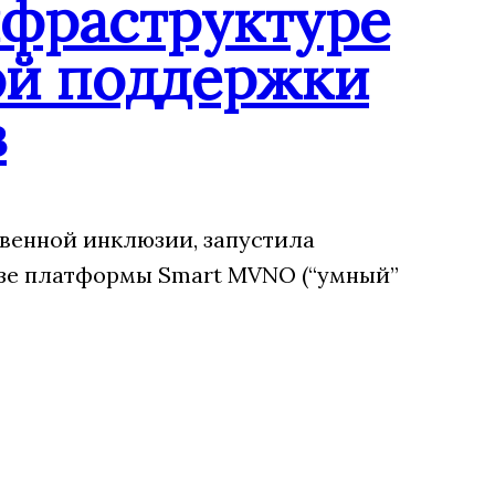
нфраструктуре
ой поддержки
в
венной инклюзии, запустила
зе платформы Smart MVNO (“умный”