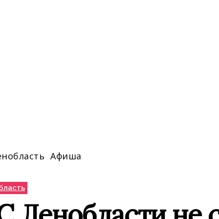
енобласть
Афиша
бласть
С Ленобласти не 