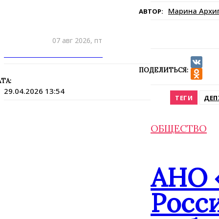
Марина Архи
АВТОР:
07 авг 2026, пт
ПРИШЛИТЕ НОВОСТЬ
ПОДЕЛИТЬСЯ:
VK
ТА:
Odnokla
29.04.2026 13:54
ТЕГИ
ДЕП
ОБЩЕСТВО
АНО 
Росс