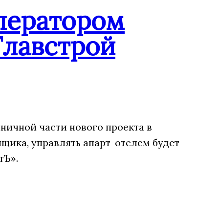
ператором
Главстрой
ничной части нового проекта в
щика, управлять апарт-отелем будет
тЪ».