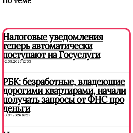
По теме
Налоговые уведомления
теперь автоматически
поступают на Госуслуги
02.08.2026 12:03
РБК: безработные, владеющие
дорогими квартирами, начали
получать запросы от ФНС про
деньги
30.07.2026 16:27