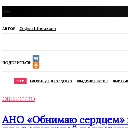
Софья Шоникова
АВТОР:
ПОДЕЛИТЬСЯ:
VK
Odnoklassniki
ТЕГИ
АЛЕКСАНДР ДРОЗДЕНКО
ВЛАДИМИР ПУТИН
ДМИТРИ
ОБЩЕСТВО
АНО «Обнимаю сердцем» п