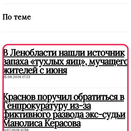
По теме
В Ленобласти нашли источник
запаха «тухлых яиц», мучащего
жителей с июня
05.08.2026 17:23
Краснов поручил обратиться в
Генпрокуратуру из-за
фиктивного развода экс-судьи
Манолиса Керасова
31.07.2026 12:56