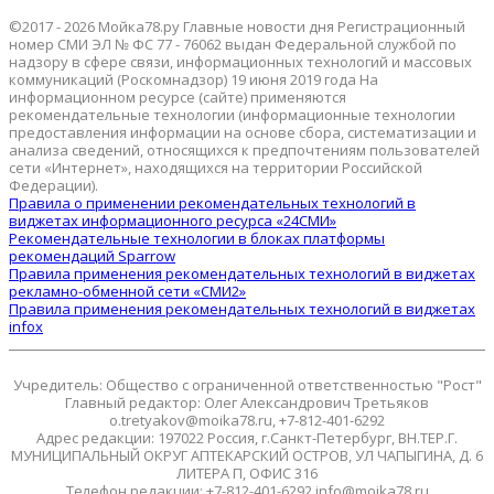
©2017 - 2026 Мойка78.ру Главные новости дня Регистрационный
номер СМИ ЭЛ № ФС 77 - 76062 выдан Федеральной службой по
надзору в сфере связи, информационных технологий и массовых
коммуникаций (Роскомнадзор) 19 июня 2019 года На
информационном ресурсе (сайте) применяются
рекомендательные технологии (информационные технологии
предоставления информации на основе сбора, систематизации и
анализа сведений, относящихся к предпочтениям пользователей
сети «Интернет», находящихся на территории Российской
Федерации).
Правила о применении рекомендательных технологий в
виджетах информационного ресурса «24СМИ»
Рекомендательные технологии в блоках платформы
рекомендаций Sparrow
Правила применения рекомендательных технологий в виджетах
рекламно-обменной сети «СМИ2»
Правила применения рекомендательных технологий в виджетах
infox
Учредитель: Общество с ограниченной ответственностью "Рост"
Главный редактор: Олег Александрович Третьяков
o.tretyakov@moika78.ru, +7-812-401-6292
Адрес редакции: 197022 Россия, г.Санкт-Петербург, ВН.ТЕР.Г.
МУНИЦИПАЛЬНЫЙ ОКРУГ АПТЕКАРСКИЙ ОСТРОВ, УЛ ЧАПЫГИНА, Д. 6
ЛИТЕРА П, ОФИС 316
Телефон редакции: +7-812-401-6292 info@moika78.ru