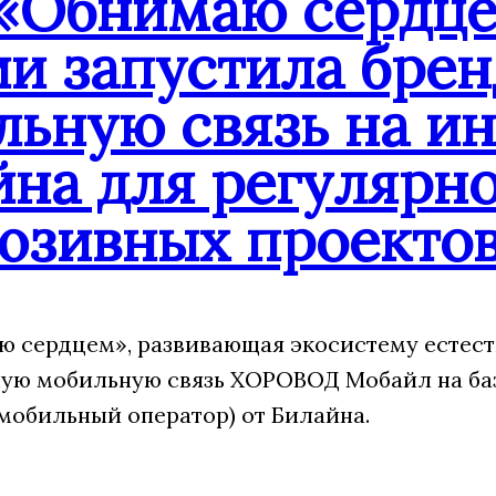
«Обнимаю сердце
ии запустила бре
льную связь на и
йна для регулярн
юзивных проекто
 сердцем», развивающая экосистему естест
ую мобильную связь ХОРОВОД Мобайл на ба
мобильный оператор) от Билайна.