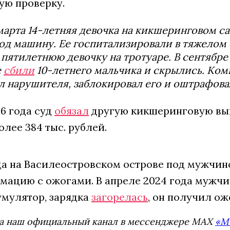
ую проверку.
марта 14-летняя девочка на кикшеринговом са
од машину. Ее госпитализировали в тяжелом 
 пятилетнюю девочку на тротуаре. В сентябре
е
сбили
10-летнего мальчика и скрылись. Ком
 нарушителя, заблокировал его и оштрафова
6 года суд
обязал
другую кикшеринговую вып
олее 384 тыс. рублей.
ода на Василеостровском острове под мужчи
имацию с ожогами. В апреле 2024 года мужч
умулятор, зарядка
загорелась
, он получил ож
а наш официальный канал в мессенджере MAX
«М