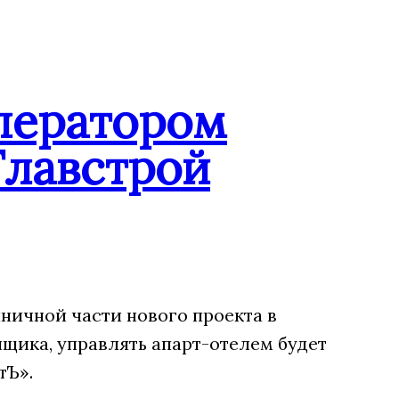
ператором
Главстрой
ничной части нового проекта в
щика, управлять апарт-отелем будет
тЪ».