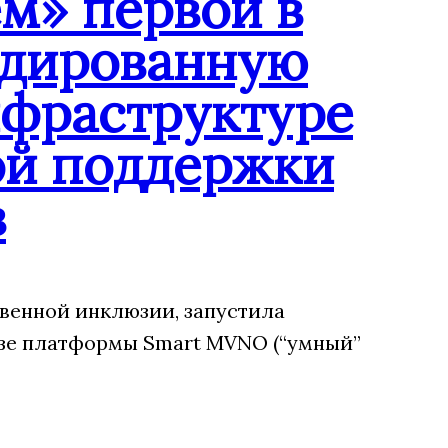
м» первой в
ндированную
нфраструктуре
ой поддержки
в
венной инклюзии, запустила
зе платформы Smart MVNO (“умный”