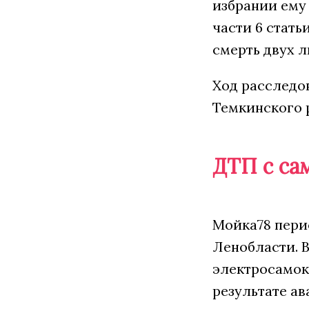
избрании ему
части 6 стат
смерть двух л
Ход расследо
Темкинского 
ДТП с са
Мойка78 пери
Ленобласти. 
электросамока
результате а