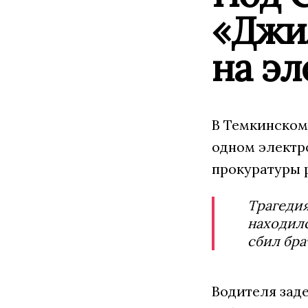
«Джил
на э
В Темкинском 
одном электр
прокуратуры 
Трагедия
находилс
сбил бра
Водителя заде