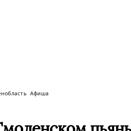
енобласть
Афиша
Смоленском пьяны