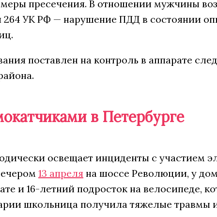
 меры пресечения. В отношении мужчины воз
ьи 264 УК РФ — нарушение ПДД в состоянии о
иц.
вания поставлен на контроль в аппарате сле
района.
мокатчиками в Петербурге
одически освещает инциденты с участием эл
Вечером
13 апреля
на шоссе Революции, у дома
те и 16-летний подросток на велосипеде, ко
варии школьница получила тяжелые травмы и 