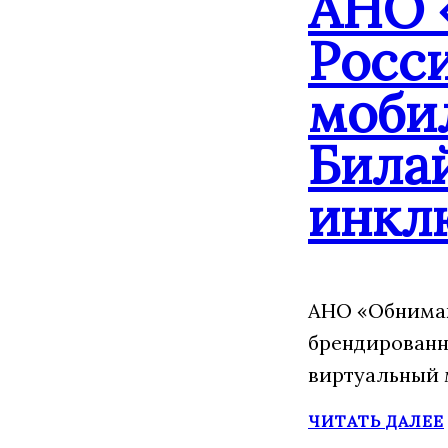
АНО 
Росс
моби
Била
инкл
АНО «Обнимаю
брендированн
виртуальный 
ЧИТАТЬ ДАЛЕЕ