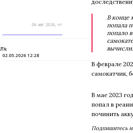
доследственн
В конце 
попала п
06 авг 2026, чт
попало в
ПРИШЛИТЕ НОВОСТЬ
самокат
вычислил
ТА:
02.05.2026 12:28
В феврале 202
самокатчик, б
В мае 2023 г
попал в реан
починить акк
Подпишитесь н