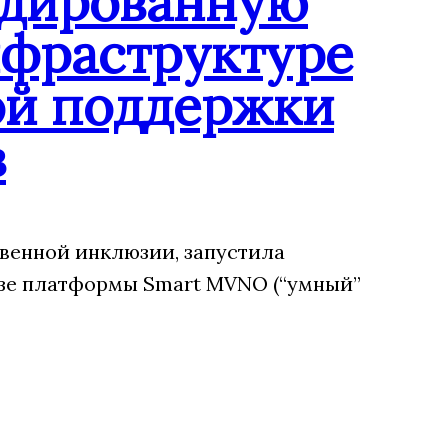
ндированную
нфраструктуре
ой поддержки
в
венной инклюзии, запустила
зе платформы Smart MVNO (“умный”