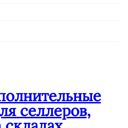
ополнительные
ля селлеров,
 складах