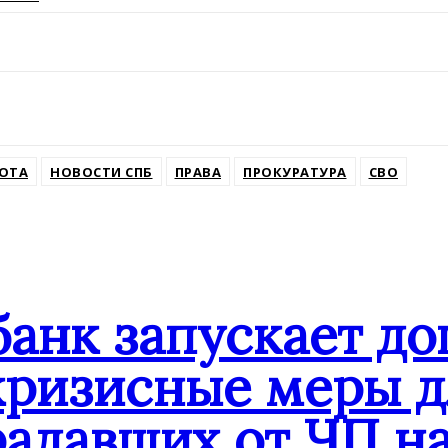
ssniki
ОТА
НОВОСТИ СПБ
ПРАВА
ПРОКУРАТУРА
СВО
банк запускает д
кризисные меры д
адавших от ЧП на