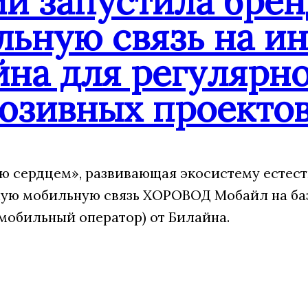
ии запустила бре
льную связь на и
йна для регулярн
юзивных проекто
 сердцем», развивающая экосистему естест
ую мобильную связь ХОРОВОД Мобайл на ба
мобильный оператор) от Билайна.