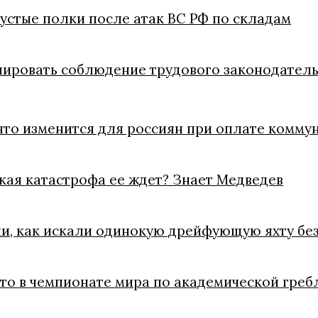
пустые полки после атак ВС РФ по складам
лировать соблюдение трудового законодатель
что изменится для россиян при оплате коммун
акая катастрофа ее ждет? Знает Медведев
ли, как искали одинокую дрейфующую яхту без
ото в чемпионате мира по академической греб