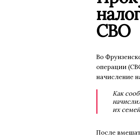
налог
СВО
Во Фрунзенск
операции (СВ
начисление н
Как сооб
начислил
их семей
После вмешат