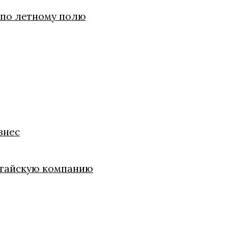
 по летному полю
знес
китайскую компанию