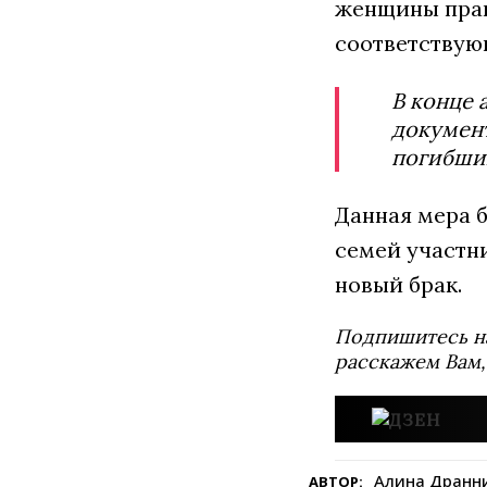
женщины права
соответствую
В конце 
документ
погибших
Данная мера 
семей участни
новый брак.
Подпишитесь н
расскажем Вам,
Алина Дранн
АВТОР: