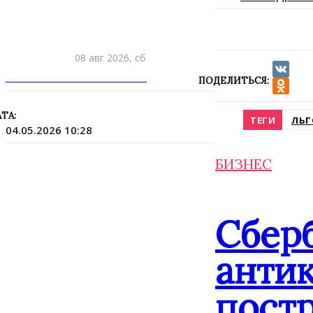
08 авг 2026, сб
ПРИШЛИТЕ НОВОСТЬ
ПОДЕЛИТЬСЯ:
VK
Odnokla
ТА:
ТЕГИ
ЛЬГ
04.05.2026 10:28
БИЗНЕС
Сбер
анти
постр