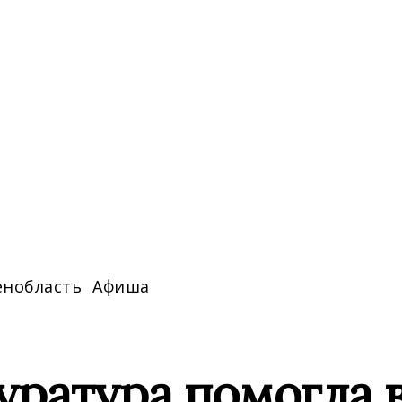
енобласть
Афиша
уратура помогла 