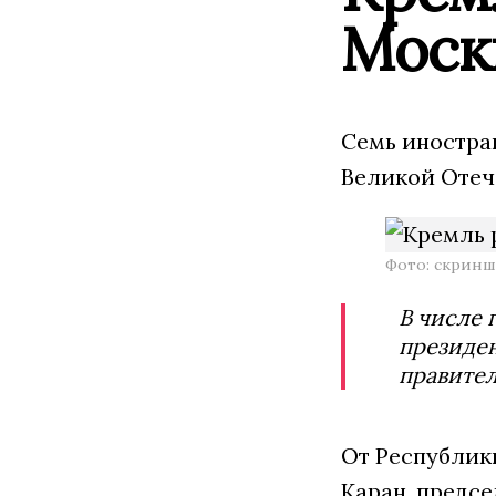
Моск
Семь иностра
Великой Отеч
Фото: скринш
В числе 
президен
правител
От Республик
Каран, предс