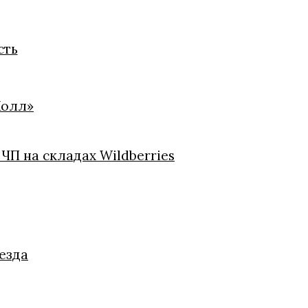
сть
Холл»
ЧП на складах Wildberries
езда