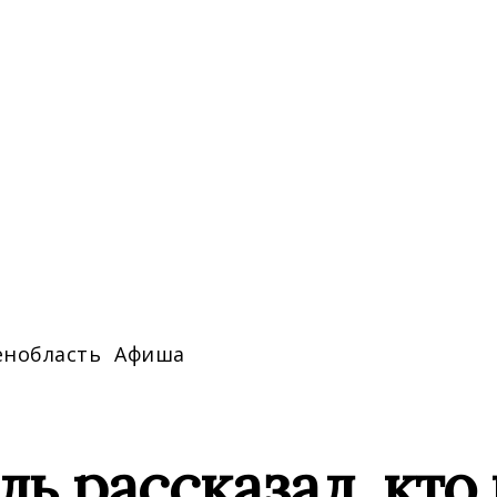
енобласть
Афиша
ь рассказал, кто