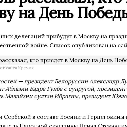
ву на День Побед
нных делегаций прибудут в Москву на празд
ественной войне. Список опубликован на сай
от сайта Кремля
гостей — президент Белоруссии Александр Л
т Абхазии Бадра Гунба с супругой, президен
ь Малайзии султан Ибрагим, президент Южно
и Сербской в составе Боснии и Герцеговины
едатель Народной скупщины Ненад Стевандич