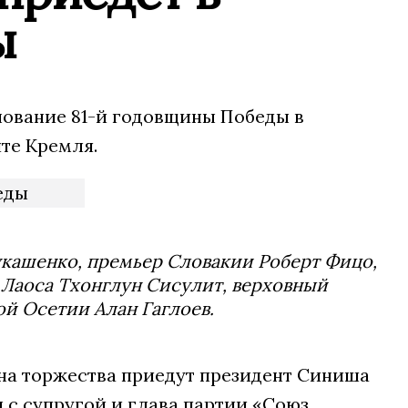
ы
нование 81-й годовщины Победы в
те Кремля.
укашенко, премьер Словакии Роберт Фицо,
т Лаоса Тхонглун Сисулит, верховный
й Осетии Алан Гаглоев.
 на торжества приедут президент Синиша
 с супругой и глава партии «Союз