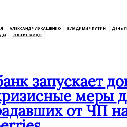
ssniki
АЯ
АЛЕКСАНДР ЛУКАШЕНКО
ВЛАДИМИР ПУТИН
ДЕНЬ 
ЕДЫ
РОБЕРТ ФИЦО
банк запускает д
кризисные меры д
адавших от ЧП на
erries