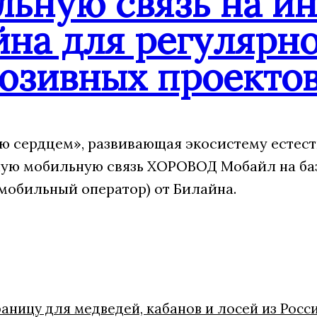
льную связь на и
йна для регулярн
юзивных проекто
 сердцем», развивающая экосистему естест
ую мобильную связь ХОРОВОД Мобайл на ба
мобильный оператор) от Билайна.
ницу для медведей, кабанов и лосей из Росс