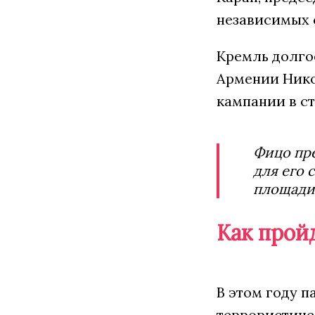
независимых 
Кремль долгое
Армении Ник
кампании в ст
Фицо пр
для его 
площади
Как прой
В этом году п
террористичес