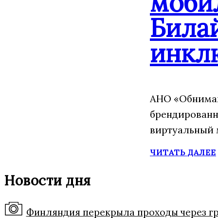
моби
Била
инкл
АНО «Обнимаю
брендированн
виртуальный 
ЧИТАТЬ ДАЛЕЕ
Новости дня
Финляндия перекрыла проходы через гра