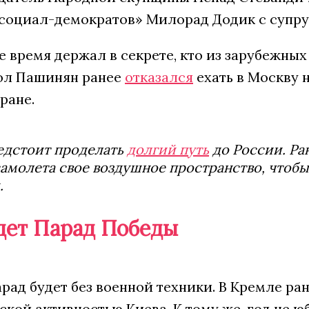
социал-демократов» Милорад Додик с супру
 время держал в секрете, кто из зарубежных
ол Пашинян ранее
отказался
ехать в Москву 
ране.
едстоит проделать
долгий путь
до России. Ра
самолета свое воздушное пространство, чтоб
.
дет Парад Победы
арад будет без военной техники. В Кремле ра
кой активностью Киева. К тому же, год не 