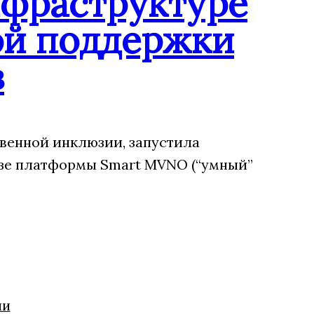
нфраструктуре
ой поддержки
в
венной инклюзии, запустила
зе платформы Smart MVNO (“умный”
ии