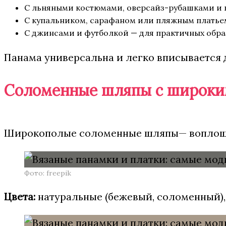
С льняными костюмами, оверсайз-рубашками и 
С купальником, сарафаном или пляжным платьем
С джинсами и футболкой — для практичных обра
Панама универсальна и легко вписывается д
Соломенные шляпы с широки
Широкополые соломенные шляпы— воплощени
Фото: freepik
Цвета:
натуральные (бежевый, соломенный),