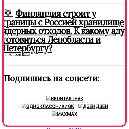
Финляндия строит у
границы с Россией хранилище
ядерных отходов. К какому аду
готовиться Ленобласти и
Петербургу?
04.08.2026 18:32
Подпишись на соцсети:
VK
OK
ДЗЕН
MAX