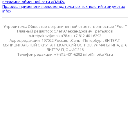
рекламно-обменной сети «СМИ2»
Правила применения рекомендательных технологий в виджетах
infox
Учредитель: Общество с ограниченной ответственностью "Рост"
Главный редактор: Олег Александрович Третьяков
o.tretyakov@moika78.ru, +7-812-401-6292
Адрес редакции: 197022 Россия, г.Санкт-Петербург, ВН.ТЕР.Г.
МУНИЦИПАЛЬНЫЙ ОКРУГ АПТЕКАРСКИЙ ОСТРОВ, УЛ ЧАПЫГИНА, Д. 6
ЛИТЕРА П, ОФИС 316
Телефон редакции: +7-812-401-6292 info@moika78.ru