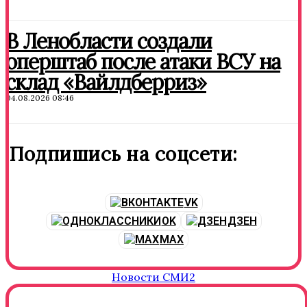
В Ленобласти создали
оперштаб после атаки ВСУ на
склад «Вайлдберриз»
04.08.2026 08:46
Подпишись на соцсети:
VK
OK
ДЗЕН
MAX
Новости СМИ2